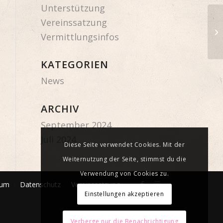
Unterstützung
Vereinssatzung
Vermittlungsinfos
KATEGORIEN
News
ARCHIV
September 2024
Juli 2024
Diese Seite verwendet Cookies. Mit der
Weiternutzung der Seite, stimmst du die
Verwendung von Cookies zu.
sum
Datenschutz
Vereinssatzung
Einstellungen akzeptieren
Verberge nur die Benachrichtigung